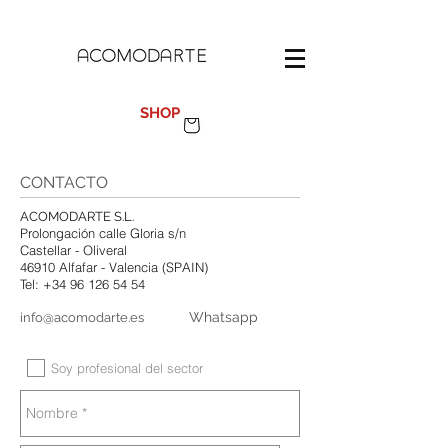
100%
MADE IN SPAIN
SHOP
CONTACTO
ACOMODARTE S.L.
Prolongación calle Gloria s/n
Castellar - Oliveral
46910 Alfafar - Valencia (SPAIN)
Tel:
+34 96 126 54 54
Whatsapp
info@acomodarte.es
Soy profesional del sector