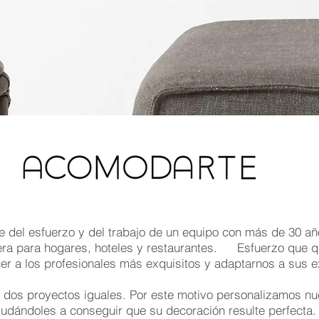
ce del esfuerzo y del trabajo de un equipo con más de 3
e queda reflejado en
era para hogares, hoteles y restaurantes.
 a los profesionales más exquisitos y adaptarnos a sus e
dos proyectos iguales. Por este motivo personalizamos nues
dándoles a conseguir que su decoración resulte perfecta.