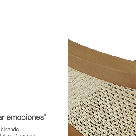
ar emociones"
mbinando
 futuro. Creando