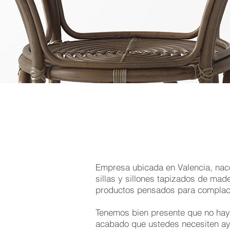
Empresa ubicada en Valencia, na
Esfuerzo qu
sillas y sillones tapizados de mad
productos pensados para complacer
Tenemos bien presente que no hay 
acabado que ustedes necesiten ayu