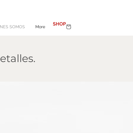
100%
MADE IN SPAIN
SHOP
ENES SOMOS
More
etalles.