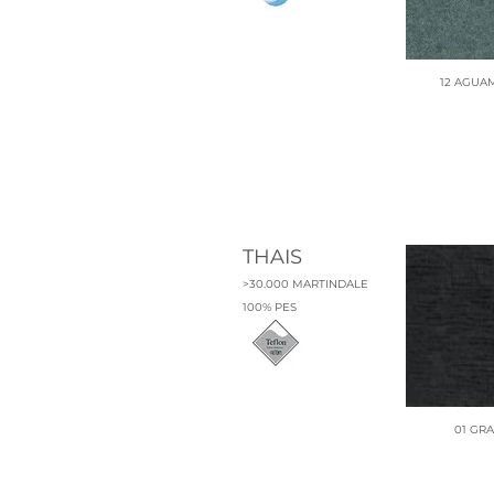
10 EA
12 AGUA
28 CO
THAIS
>30.000 MARTINDALE
100% PES
28 BER
01 GRA