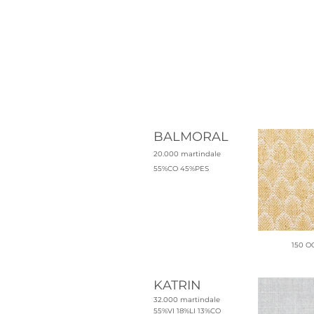
45 M
16 GRA
BALMORAL
20.00
0 martindale
55%CO 45%PES
150 O
KATRIN
32.000 martindale
55%VI 18%LI 13%CO