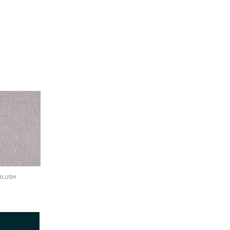
 ROSA
22 MARSALA
BLUSH