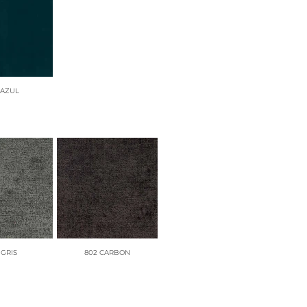
 AZUL
 GRIS
802 CARBON