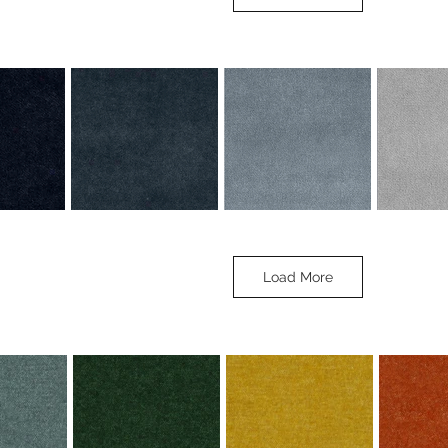
EDRA
904 HIELO
AVY
02 DENIM
04 SKY
06 
Load More