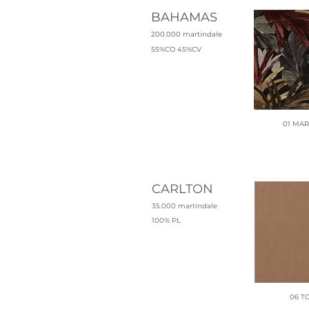
BAHAMAS
2
0
0.00
0 martindale
55%CO 45%CV
01 MA
CARLTON
35.000 martindale
100% PL
06 T