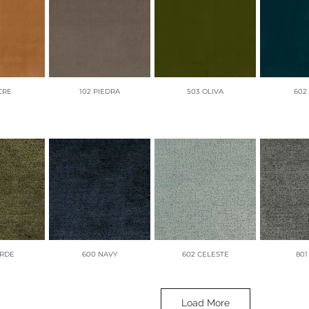
CRE
102 PIEDRA
503 OLIVA
602
ERDE
600 NAVY
602 CELESTE
801
Load More