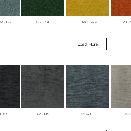
RTH
11 GREIGE
16 SAND
23 
MARINA
15 VERDE
19 MOSTAZA
20 C
Load More
OPER
29 MUSTARD
30 OLIVE
32 H
ENJENA
29 ROSA PALO
30 LILA
35 
FITO
02 GRIS
06 AZUL
10 