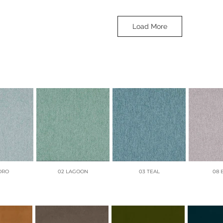
Load More
MARINA
18 SKY
18 SKY
19
DRO
02 LAGOON
03 TEAL
08 