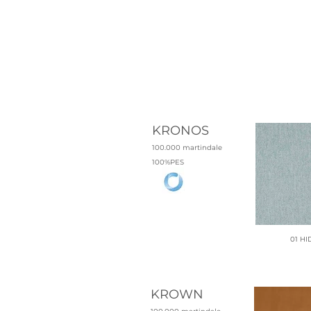
KRONOS
17 AGUA
100.000 martindale
100%PES
01 HI
KROWN