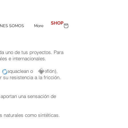
100%
MADE IN SPAIN
SHOP
ENES SOMOS
More
a uno de tus proyectos. Para
les e internacionales.
ia ( aquaclean o teflón),
 su resistencia a la fricción.
 aportan una sensación de
s naturales como sintéticas.