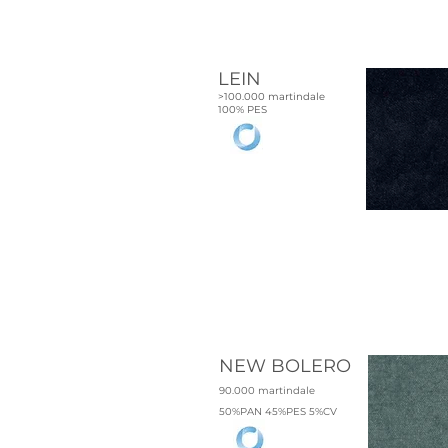
LEIN
>100.000 martindale
100% PES
806 PI
01 N
NEW BOLERO
90.000 martindale
50%PAN 45%PES 5%CV