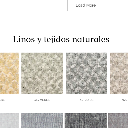
Load More
OUSE
47 CENIZA
Linos y tejidos naturales
NATE
17 OLIVA
19 MOSTAZA
CRE
314 VERDE
421 AZUL
922