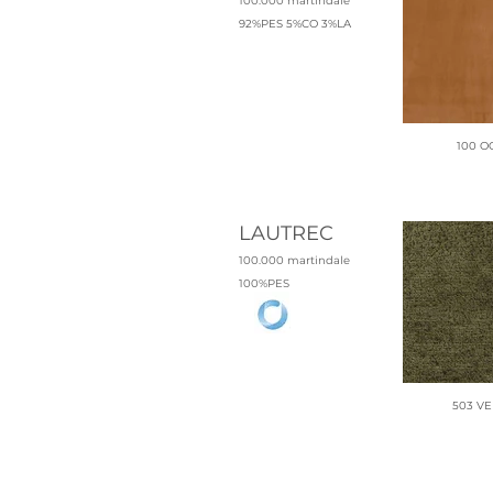
100.000 martindale
92%PES 5%CO 3%LA
100 O
LAUTREC
100.000 martindale
100%PES
503 V