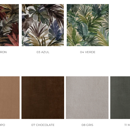
RRON
03 AZUL
04 VERDE
OPO
07 CHOCOLATE
08 GRIS
11 