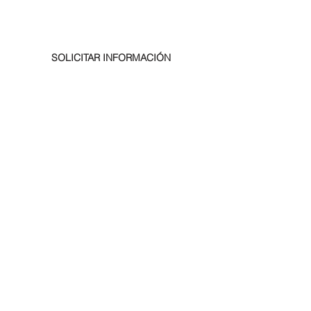
SOLICITAR INFORMACIÓN
SUBSCRIBIRME
PRODUCTOS SUGERIDOS
Inés