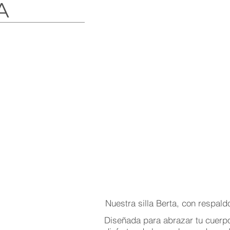
A
Nuestra silla Berta, con respal
Diseñada para abrazar tu cuerpo